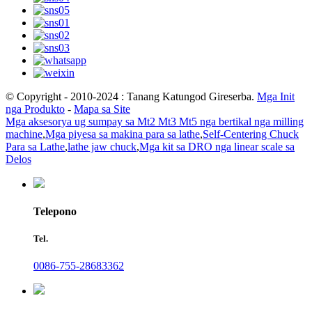
© Copyright - 2010-2024 : Tanang Katungod Gireserba.
Mga Init
nga Produkto
-
Mapa sa Site
Mga aksesorya ug sumpay sa Mt2 Mt3 Mt5 nga bertikal nga milling
machine
,
Mga piyesa sa makina para sa lathe
,
Self-Centering Chuck
Para sa Lathe
,
lathe jaw chuck
,
Mga kit sa DRO nga linear scale sa
Delos
Telepono
Tel.
0086-755-28683362