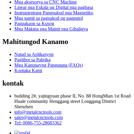
Mga aksesorya sa CNC Machine
Linear nga Eskala ug Digital nga pagbasa
Instrumentong Pangsukod nga Magnetiko
Mga gamit sa pagsukod ug pagputol
Pagpakaon sa Kusog
Mga Makina nga Mainit nga Gibaligya
Mahitungod Kanamo
Natad sa Aplikasyon
Paglibot sa Pabrika
Mga Kanunayng Pangutana (FAQs)
Kontaka Kami
kontak
building 2#, yajingyuan phase II, No. 88 HongMian 1st Road
Huale community Henggang street Longgang District
Shenzhen
info@metalcnctools.com
sales@metalcnctools.com
Tel: 0086-755-28683362