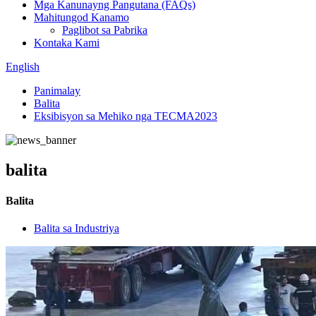
Mga Kanunayng Pangutana (FAQs)
Mahitungod Kanamo
Paglibot sa Pabrika
Kontaka Kami
English
Panimalay
Balita
Eksibisyon sa Mehiko nga TECMA2023
balita
Balita
Balita sa Industriya