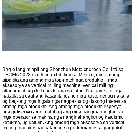
Bag-o lang miapil ang Shenzhen Metalcnc tech Co. Ltd sa
TECMA 2023 machine exhibition sa Mexico, diin among
gipakita ang among mga top-notch nga produkto – mga
aksesorya sa vertical milling machine, vertical milling
attachment, ug drill chuck para sa lathe. Nalipay kami nga
nakaila sa daghang kasamtangang mga kustomer ug nakaila
og bag-ong mga higala nga nagpakita og dakong interes sa
among mga produkto. Ang among mga produkto espesyal
nga gidisenyo aron matubag ang mga panginahanglan sa
mga operator sa makina nga nanginahanglan og katukma,
katukma, ug katulin. Ang among mga aksesorya sa vertical
milling machine nagpalambo sa performance sa pagputol,