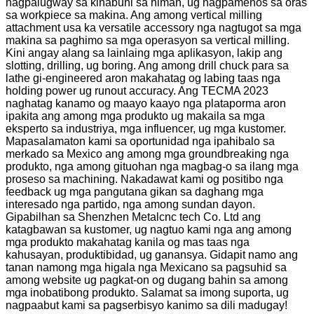
nagpalugway sa kinabuhi sa himan, ug nagpamenos sa oras
sa workpiece sa makina. Ang among vertical milling
attachment usa ka versatile accessory nga nagtugot sa mga
makina sa paghimo sa mga operasyon sa vertical milling.
Kini angay alang sa lainlaing mga aplikasyon, lakip ang
slotting, drilling, ug boring. Ang among drill chuck para sa
lathe gi-engineered aron makahatag og labing taas nga
holding power ug runout accuracy. Ang TECMA 2023
naghatag kanamo og maayo kaayo nga plataporma aron
ipakita ang among mga produkto ug makaila sa mga
eksperto sa industriya, mga influencer, ug mga kustomer.
Mapasalamaton kami sa oportunidad nga ipahibalo sa
merkado sa Mexico ang among mga groundbreaking nga
produkto, nga among gituohan nga magbag-o sa ilang mga
proseso sa machining. Nakadawat kami og positibo nga
feedback ug mga pangutana gikan sa daghang mga
interesado nga partido, nga among sundan dayon.
Gipabilhan sa Shenzhen Metalcnc tech Co. Ltd ang
katagbawan sa kustomer, ug nagtuo kami nga ang among
mga produkto makahatag kanila og mas taas nga
kahusayan, produktibidad, ug ganansya. Gidapit namo ang
tanan namong mga higala nga Mexicano sa pagsuhid sa
among website ug pagkat-on og dugang bahin sa among
mga inobatibong produkto. Salamat sa imong suporta, ug
nagpaabut kami sa pagserbisyo kanimo sa dili madugay!