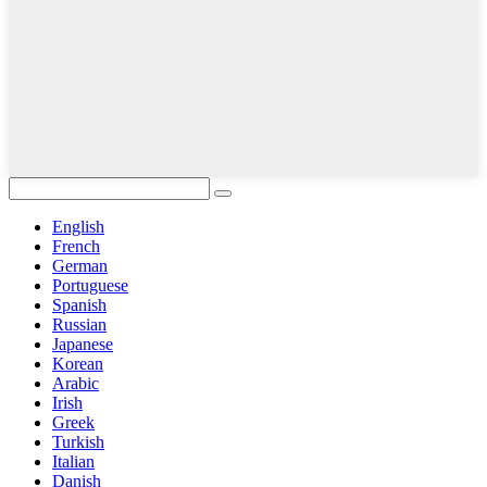
English
French
German
Portuguese
Spanish
Russian
Japanese
Korean
Arabic
Irish
Greek
Turkish
Italian
Danish